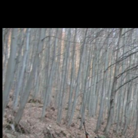
adresovať činnosť pri:
Vážne ranených a mŕtvych
Zajatci z radov nepriateľa ako neplánovaný výsledok
náhodného kontaktu