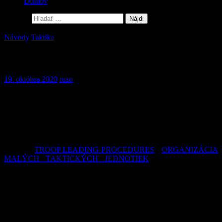
Domov
Hľadať:
Návody
,
Taktika
Hliadka a hliadkovanie časť I.
19. októbra 2020
ruso
Prepracovali sme pre Vás straší článok o základoch hliadkovania a
organizovania hliadky. Článok je zameraný organizáciu,
plánovanie, prípravu, presun k cieľu a nejaké a rady z praxe.
Snažili sme sa o čo najzrozumiteľnejšie spracovanie, je však
vhodné, aby mal čitateľ čo možno najlepší obraz o samotnom
procese plánovania a organizovania, o ktorých sme písali v našich
článkoch
TROOP LEADING PROCEDURES
a
ORGANIZÁCIA
MALÝCH TAKTICKÝCH JEDNOTIEK
,
nakoľko na seba
nadväzujú a sú východiskom pre akékoľvek plánovanie.
HLIADKA