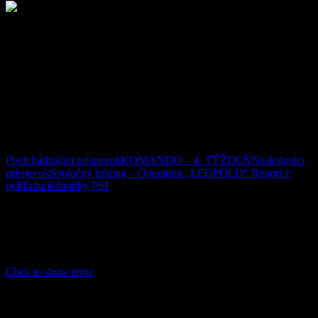
Comments
comments
Navigácia článkami
Predchádzajúci príspevok
KOMANDO – 4. TÝŽDEŇ
Nasledujúci
príspevok
Spoločný tréning – Operation „LEOPOLD“ Report z
pohľadu jednotiky PSI
Facebook
This message is only visible to admins.
Problem displaying Facebook posts.
Click to show error
Error:
Error validating access token: The session has been
invalidated because the user changed their password or Facebook
has changed the session for security reasons.
Type: