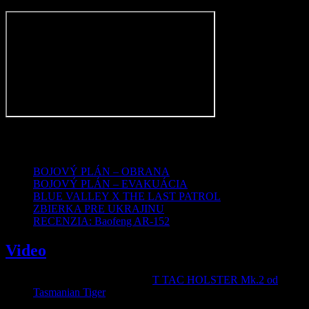
OAuthException
Subcode:
460
Najnovšie články
BOJOVÝ PLÁN – OBRANA
BOJOVÝ PLÁN – EVAKUÁCIA
BLUE VALLEY X THE LAST PATROL
ZBIERKA PRE UKRAJINU
RECENZIA: Baofeng AR-152
Video
Video recenzia na holster T
T TAC HOLSTER Mk.2 od
Tasmanian Tiger