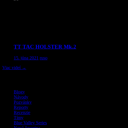
Comments
comments
TT TAC HOLSTER Mk.2
15. júna 2021
ruso
Viac videí
→
MilSim / LARP / Airsoft
Blogy
Návody
Pozvánky
Reporty
Recenzie
Tímy
Blue Valley Series
Nová Javorina