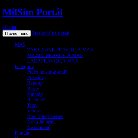
MilSim Portál
Hľadať
Preskočiť na obsah
Hlavné menu
MAS
ZÁKLADNÉ PRAVIDLÁ MAS
MILSIM PRAVIDLÁ MAS
LARP PRAVIDLÁ MAS
Kategórie
Prečo milsim-portál?
Pozvánky
Reporty
Blogy
Návody
Recenzie
Tímy
Video
Blue Valley Series
Nová Javorina
Nezaradené
Kontakt