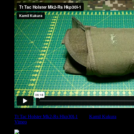
Tt Tac Holster Mk2-Rs Hkp30l-1
from
Kamil Kukura
on
Vimeo
.