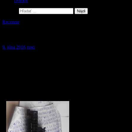
Domov
Hľadať:
Recenzie
Replika Zenitca B30 a B31
9. júna 2016
ruso
Montováno na AK-74M od firmy CYMA, konkrétní model je
CM.048
Předem bych jen rád podotkl, že si přesně nejsem jistý značkou
výrobce, protože jsem vše kupoval přes Aliexpress, a tam není vždy
úplně možné dohledat výrobce. Vzhledem k ceně ale usuzuji na
firmu ZOT, či NO13, které repliky firmy Zenitco vyrábí. Zaplatil
jsem za něj 88 USD, což vychází těsně pod 2000 Kč.
J
edná se o set předpažbí
(horní a dolní díl), kdy je
spodní část uchycena do těla
jednak v místě spoje hlavně a
těla, a druhak v místě, kde je
normálně uchycen spodní díl