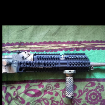
zamáčkneme ho ke spodnímu dílu. Není potřeba se bát přitlačit
trochu víc, ale zase není nutné tlačit to na krev. Šrouby bych
doporučil nasazovat od těla směrem ke konci hlavně, aby si vrchní
díl hezky sedl a utahovat je až když budou všechny nasazené a
lehce přitažené. Celé předpažbí si hezky sedne a sesadí.