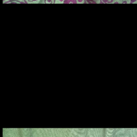
Finální verdikt
Finální verdikt vydávat ještě nebudu, neboť jsem set ještě neměl
možnost pořádně otestovat v poli. To se snad povede na začátku
července na Stalkeru. Do té doby je nemoudré vyvádět závěry.
Celý set hezky drží a nikde se nic neviklá, nevrže ani nehýbe. Díky
tomu, že jsou oba díly stažené k sobě, působí monoliticky a stabilně.
Poskytuje nepřeberné množství prostoru pro příslušenství a neklade
meze představivosti.
Abych ale jen nechválil, musím podotknout jednu, ač možná ne
fatální, ale přeci může vyústit v úpravy buď jednotlivých lišt, nebo
příslušenství. Zjistil jsem, že ,na mém kusu konkrétně, je spodní lišta
moc široká, díky čemuž je trochu složitější nasadit například
taktickou ručku a kladívko přijde bezpochyby vhod. Kvůli některým
kovovým doplňkům se pak může stát, že bych byl nucen lištu
brousit.
Jinak jsem, po technické stránce zpracování spokojen.
Shifty