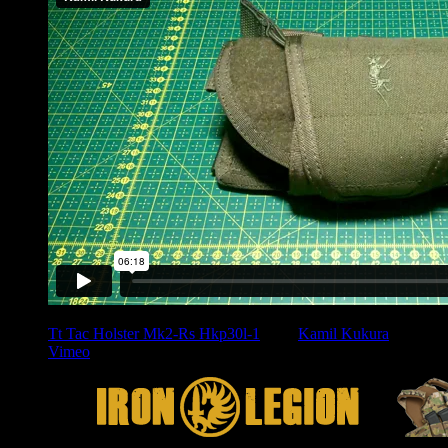
Tt Tac Holster Mk2-Rs Hkp30l-1
from
Kamil Kukura
on
Vimeo
.