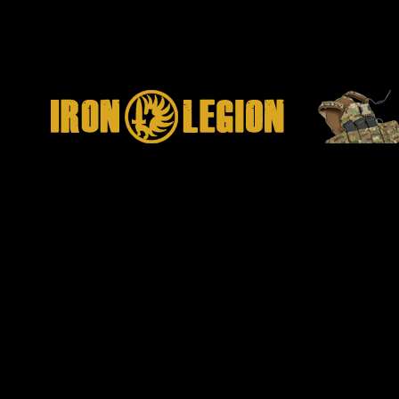
vidět hezky provedená „originální ražba“ – tedy nápisy zenitco.ru,
ZENITCA B30, B31, Klassika atd. – která působí poměrně
solidním dojmem, a nemusela by se hned odřít (ačkoliv pro celkový
dojem a funkci setu je to vlastně zbytečná věc), a dále jsou
očíslované jednotlivé „zářezy“.
Montáž na zbraň
Po odstranění původního předpažbí nám zůstane čelní vymezovací
část spodního dílu, plynové potrubí a vymezovací díly vrchního
dílu. Vše budeme potřebovat, takže nic nevyhazujte. Založíme zadní
část B30 do těla a pokusíme se zajistit předním vymezovacím dílem.
To se pravděpodobně nepovede. Důvod je nasnadě. Čelní
vymezovací díl je hodně těsný, protože je dělaný na plastové nebo
dřevěné předpažbí. Kovové předpažbí je pevnější a není tak
poddajné. Proto je potřeba vzít např. dřevěnou tyčku a trochu jej za
pomoci kladiva na místo narazit. Stačí pár ťuknutí a vše zapadne na
tam, kam má.
Horní díl B31 je trochu jednodušší. Tam stačí sundat původní
předpažbí z plynového potrubí, potrubí vrátit zpět (včetně
vymezovací pružinky) a zajistit tak, jak se má. Nasadíme B31 a