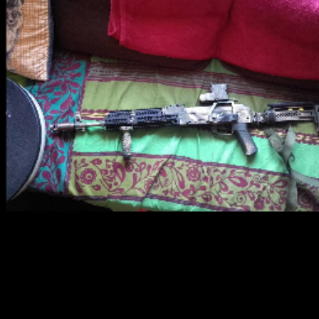
První dojmy po rozbalení
Když jsem si přinesl celý set z celnice do práce, musel jsem ho
vybalit a hned se na něj podívat. Na první pohled nevypadá vůbec
zle. Povrchové zpracování je příjemné, neklouže a černění vypadá,
že něco snese. Na omak nepůsobí nijak moc studeně, což se dá,
vzhledem k tomu, že jde o hliník, očekávat. Celý set je také na svou
velikost dost lehký. Váží necelých tři sta gramů. Už od pohledu je