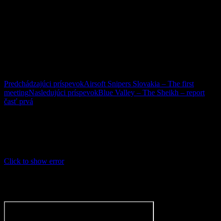
comments
Navigácia článkami
Predchádzajúci príspevok
Airsoft Snipers Slovakia – The first
meeting
Nasledujúci príspevok
Blue Valley – The Sheikh – report
časť prvá
Facebook
This message is only visible to admins.
Problem displaying Facebook posts.
Click to show error
Error:
Error validating access token: The session has been
invalidated because the user changed their password or Facebook
has changed the session for security reasons.
Type:
OAuthException
Subcode:
460