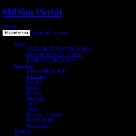
MilSim Portál
Hľadať
Preskočiť na obsah
Hlavné menu
MAS
ZÁKLADNÉ PRAVIDLÁ MAS
MILSIM PRAVIDLÁ MAS
LARP PRAVIDLÁ MAS
Kategórie
Prečo milsim-portál?
Pozvánky
Reporty
Blogy
Návody
Recenzie
Tímy
Video
Blue Valley Series
Nová Javorina
Nezaradené
Kontakt