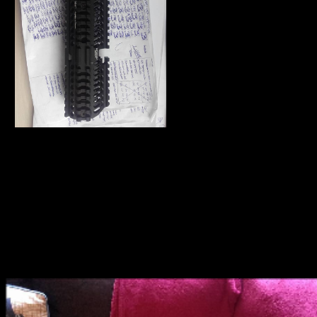
klasického předpažbí. B30 je
specifický v tom, že tuto část
ještě přesahuje a umožňuje
tedy výrazně větší prostor pro
montáž příslušenství.
Tento způsob montáže se
může na první pohled jevit
trochu nesmyslný, neboť se
dá usuzovat, že nebude úplně
stabilní. Tomu tak do značné míry i je. Alespoň do doby, než
přiděláme vrchní díl předpažbí (B31). To není do samotného těla
zbraně uchyceno vůbec, protože je chyceno ke spodní části šesti
imbusovými šrouby. Tím se částečně opře o díly plynového potrubí,
díky čemuž stabilizuje i část spodní a vytvoří tím poměrně hodně
stabilní platformu například pro svítilny, lasery, taktické pažbičky či
jakékoliv jiné příslušenství.
Celý set je v originále vytvořen z duralu opracovaném na CNC
strojích. To je i případ této kopie. Vše působí čistě a hladce, nikde
jsem nespatřil žádné otřepky nebo nedodělky.