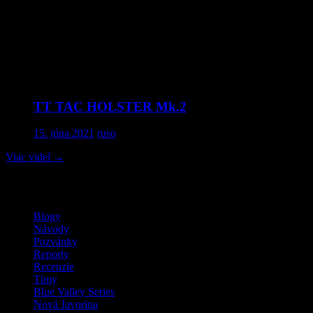
Comments
comments
TT TAC HOLSTER Mk.2
15. júna 2021
ruso
Viac videí
→
MilSim / LARP / Airsoft
Blogy
Návody
Pozvánky
Reporty
Recenzie
Tímy
Blue Valley Series
Nová Javorina