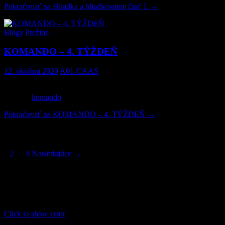
Pokračovať na
Hliadka a hliadkovanie časť I.
→
Blogy
,
Prežitie
KOMANDO – 4. TÝŽDEŇ
12. októbra 2020
A01-CAAS
Prinášame Vám posledný diel zo série zážitkov z vojenského
výcviku
komando
.
Pokračovať na
KOMANDO – 4. TÝŽDEŇ
→
Navigácia príspevkov
1
2
…
4
Nasledujúce →
Facebook
This message is only visible to admins.
Problem displaying Facebook posts.
Click to show error
Error:
Error validating access token: The session has been