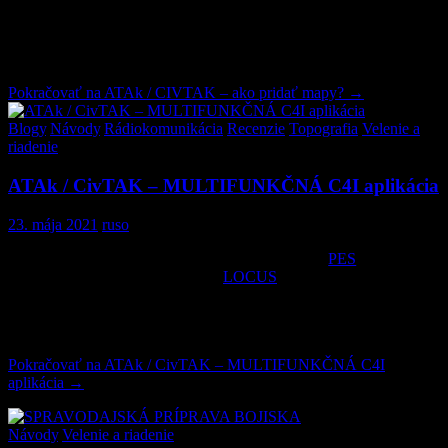
Import manager
. Otvorí sa tabuľka, kde vyberiete Local SD a
následné označíte stiahnutý súbor, ktorý dáte importovať. To je
všetko, online mapy máte v ATAKu. Môžete si ich vybrať v menu
Imagery (Maps).
Pokračovať na
ATAk / CIVTAK – ako pridať mapy?
→
Blogy
,
Návody
,
Rádiokomunikácia
,
Recenzie
,
Topografia
,
Velenie a
riadenie
ATAk / CivTAK – MULTIFUNKČNÁ C4I aplikácia
23. mája 2021
ruso
V minulosti sme Vám predstavili C4I systém
PES
alebo často
využívanú turistickú navigáciu
LOCUS
. Dnes sa pozrieme na
aplikáciu ATAK, ktorá bola vyvinutá výskumným laboratóriom
vzdušných síl USA. Jedná sa o unikátny nástroj s množstvom
schopností.
Pokračovať na
ATAk / CivTAK – MULTIFUNKČNÁ C4I
aplikácia
→
Návody
,
Velenie a riadenie