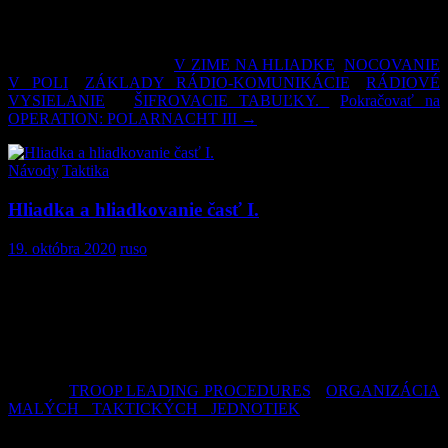
CAAS, za to sa ale k cvičeniu pridali dvaja členovia združenia
JSOC DELTA, takže bolo zabezpečené efektívne fungovanie.
Každý účastník naplno využil všetky znalosti o ktorých sa s Vami
delíme v našich článkoch
V ZIME NA HLIADKE
,
NOCOVANIE
V POLI
,
ZÁKLADY RÁDIO-KOMUNIKÁCIE
,
RÁDIOVÉ
VYSIELANIE
a
ŠIFROVACIE TABUĽKY.
Pokračovať na
OPERATION: POLARNACHT III
→
Návody
,
Taktika
Hliadka a hliadkovanie časť I.
19. októbra 2020
ruso
Prepracovali sme pre Vás straší článok o základoch hliadkovania a
organizovania hliadky. Článok je zameraný organizáciu,
plánovanie, prípravu, presun k cieľu a nejaké a rady z praxe.
Snažili sme sa o čo najzrozumiteľnejšie spracovanie, je však
vhodné, aby mal čitateľ čo možno najlepší obraz o samotnom
procese plánovania a organizovania, o ktorých sme písali v našich
článkoch
TROOP LEADING PROCEDURES
a
ORGANIZÁCIA
MALÝCH TAKTICKÝCH JEDNOTIEK
,
nakoľko na seba
nadväzujú a sú východiskom pre akékoľvek plánovanie.