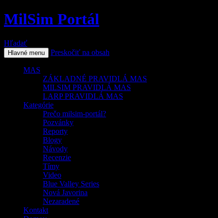
MilSim Portál
Hľadať
Preskočiť na obsah
Hlavné menu
MAS
ZÁKLADNÉ PRAVIDLÁ MAS
MILSIM PRAVIDLÁ MAS
LARP PRAVIDLÁ MAS
Kategórie
Prečo milsim-portál?
Pozvánky
Reporty
Blogy
Návody
Recenzie
Tímy
Video
Blue Valley Series
Nová Javorina
Nezaradené
Kontakt