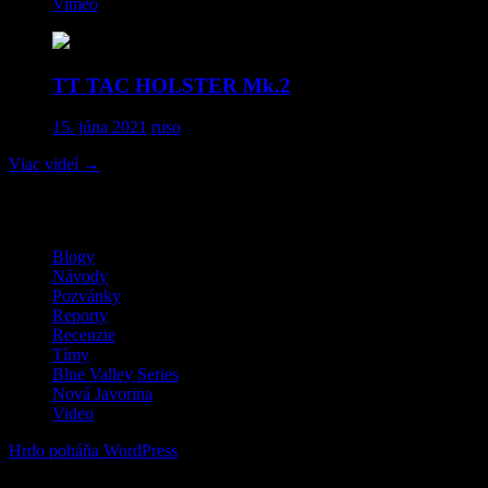
Vimeo
.
TT TAC HOLSTER Mk.2
15. júna 2021
ruso
Viac videí
→
MilSim / LARP / Airsoft
Blogy
Návody
Pozvánky
Reporty
Recenzie
Tímy
Blue Valley Series
Nová Javorina
Video
Hrdo poháňa WordPress