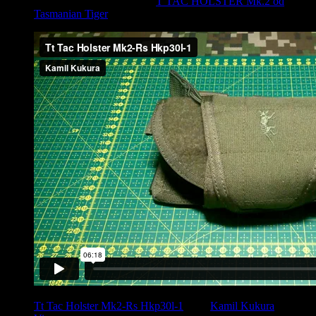
Video recenzia na holster T
T TAC HOLSTER Mk.2 od
Tasmanian Tiger
Tt Tac Holster Mk2-Rs Hkp30l-1
from
Kamil Kukura
on