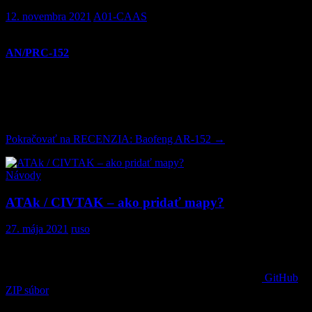
12. novembra 2021
A01-CAAS
Pred nejakým časom sme tu písali o funkčnej replike rádiostanice
AN/PRC-152
od
TRIUMPH INSTRUMENT,
určenej pre
nadšencov MILSIMu a military reenactmentu. Tento rok prišiel
známy čínsky výrobca BAOFENG s novinkou, ktorá by mala
uspokojiť milsimákov, ktorý nemajú možnosť veľa investovať do
svojej rádiovej techniky, ale chcú mať kvalitné rádio ,,vojenského“
vzhľadu, tým je Baofeng AR-152.
Pokračovať na
RECENZIA: Baofeng AR-152
→
Návody
ATAk / CIVTAK – ako pridať mapy?
27. mája 2021
ruso
Keďže bez kvalitných máp by bola táto aplikácia nepoužiteľná,
napísal som stručný návod ako na to. Na úvod ta najjednoduchšia a
najrýchlejšia možnosť – pridanie online máp. Stiahnite si z
GitHub
ZIP súbor
s údajmi o mapových zdrojoch (zelené tlačidlo CODE,
potom download ZIP). Následne vyberiete z hlavného menu voľbu