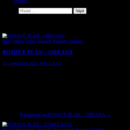
Domov
Hľadať:
Archív kategorií: Návody
Blue Valley Series
,
Návody
,
Reporty
,
Taktika
BOJOVÝ PLÁN – OBRANA
12. septembra 2022
A01-CAAS
BLUE VALLEY X –
OPERÁCIA
THE LAST PATROL
01SEP-04SEP
Oproti predchádzajúcim článkom z Blue Valley series, kde bolo
rozpísané celé nasadenie počas operácie, si v tomto článku radšej
načrtneme, ako je možné vykonávať aktívnu obranu bojového
postavenia. Ako príklad použijeme jednu situáciu z Blue Valley X –
Operation The Last Patrol. Článok je písaný z pohľadu veliteľa čaty
DELTA.
Pokračovať na
BOJOVÝ PLÁN – OBRANA
→
Blue Valley Series
,
Návody
,
Nezaradené
,
Reporty
,
Taktika