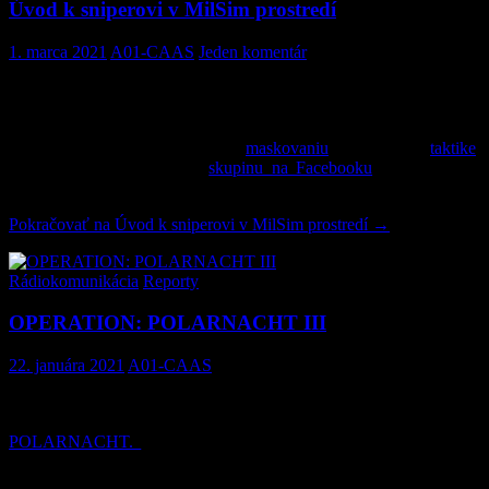
Úvod k sniperovi v MilSim prostredí
1. marca 2021
A01-CAAS
Jeden komentár
Predstavujeme Vám aktualizovaný článok venovaný problematike
snipera v MilSim prostredí, v ktorom autor stručne opíše niektoré
veci z danej problematiky. V budúcnosti sa môžete tešiť na
konkrétnejšie články venované
maskovaniu
, pohybu či
taktike
.
Dávame do pozornosti aj
skupinu na Facebooku
vytvorenú pre
všetkých záujemcov o airsoftový sniping na vyššej úrovni.
Pokračovať na
Úvod k sniperovi v MilSim prostredí
→
Rádiokomunikácia
,
Reporty
OPERATION: POLARNACHT III
22. januára 2021
A01-CAAS
Ako minulí rok, tak aj tento rok sme sa v polovici januára zúčastnili
„medzinárodného“ RCOM cvičenia MILSIM tímov, operácie
POLARNACHT.
Podmienky sme mali rovnaké ako minulý rok,
doslova arktické. Bohužiaľ kvôli pretrvávajúcej pandemickej situácií
bolo prípravy málo a cvičenia sa mohol zúčastniť len redaktor A01-