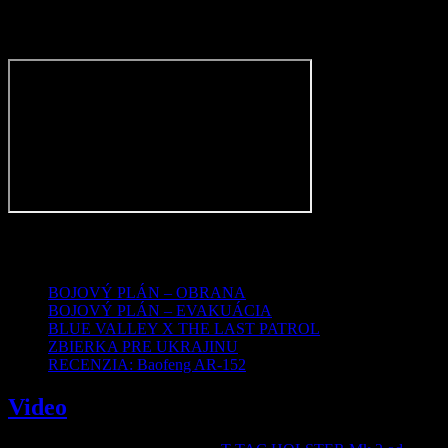
invalidated because the user changed their password or Facebook
has changed the session for security reasons.
Type:
OAuthException
Subcode:
460
Najnovšie články
BOJOVÝ PLÁN – OBRANA
BOJOVÝ PLÁN – EVAKUÁCIA
BLUE VALLEY X THE LAST PATROL
ZBIERKA PRE UKRAJINU
RECENZIA: Baofeng AR-152
Video