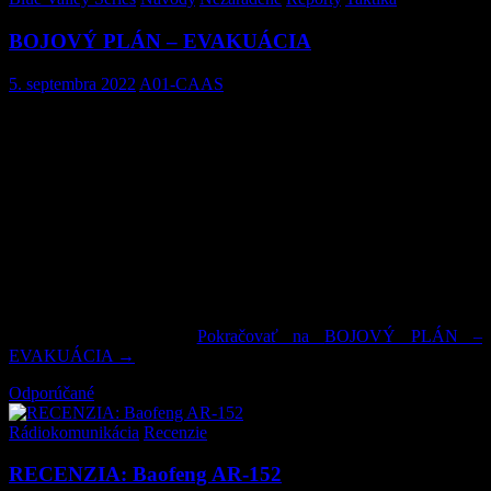
BOJOVÝ PLÁN – EVAKUÁCIA
5. septembra 2022
A01-CAAS
BLUE VALLEY X –
OPERÁCIA
THE LAST PATROL
01SEP-04SEP
Oproti predchádzajúcim článkom z Blue Valley series, kde bolo
rozpísané celé nasadenie počas operácie, si v tomto článku radšej
detailne popíšeme použitú taktiku velenia TF1505. V článku sa
dozviete aké rozsiahle plánovanie a príprava na úrovni roty (100+
hráčov) je nutná na veľkej MILSIM akcii; na úspešnú evakuáciu z
nepriateľského územia a taktiku boja zadného voja. Zámerom bolo
čo najreálnejšie simulovať odchod jednotiek ISAF z Afganistanu,
všetko v rámci možností samozrejme. Článok je písaný z pohľadu
veliteľa čaty DELTA.
Pokračovať na
BOJOVÝ PLÁN –
EVAKUÁCIA
→
Odporúčané
Rádiokomunikácia
,
Recenzie
RECENZIA: Baofeng AR-152