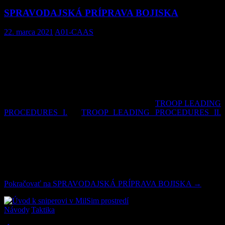
SPRAVODAJSKÁ PRÍPRAVA BOJISKA
22. marca 2021
A01-CAAS
Prinášame Vám článok zameraný na Spravodajskú prípravu bojiska
(
Ang. skratka:
IPB – Intelligence Preparation of the Battlefield
) v
ktorom by sme Vám chceli objasniť proces, ktorý pomáha
veliteľom, alebo prieskumákom, podrobné zoznámenie sa s
priestorom operácie. Topografická orientácia a analýza taktických
aspektov terénu, ktorá je súčasťou METT-TC (
T –
Terrain and
Weather)
, o ktorej sme tu už písali v článkoch
TROOP LEADING
PROCEDURES I.
a
TROOP LEADING PROCEDURES II.
priamo vychádza z
IPB
. Tento článok je určený pre MILSIM-ákov s
pokročilými znalosťami „vojenského umenia“, taktiky, velenia a
plánovania. Najviac si na svoje prídu velitelia väčších jednotiek,
poprípade celých herných strán. Ale určite si na svoje prídu aj
obyčajný Airsoftový hráči a prieskumáci ktorý sa chystajú sa na
nejakú veľkú akciu, je si z čoho vyberať.
Pokračovať na
SPRAVODAJSKÁ PRÍPRAVA BOJISKA
→
Návody
,
Taktika