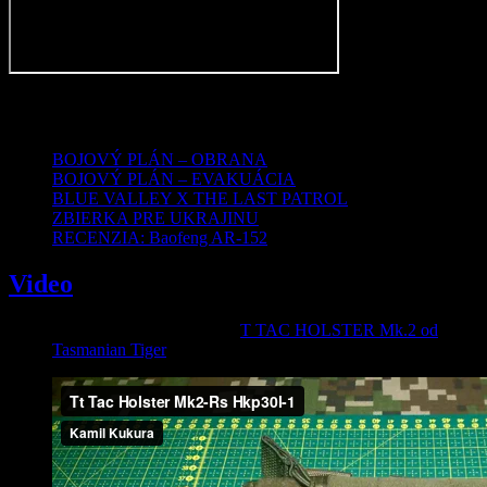
Najnovšie články
BOJOVÝ PLÁN – OBRANA
BOJOVÝ PLÁN – EVAKUÁCIA
BLUE VALLEY X THE LAST PATROL
ZBIERKA PRE UKRAJINU
RECENZIA: Baofeng AR-152
Video
Video recenzia na holster T
T TAC HOLSTER Mk.2 od
Tasmanian Tiger