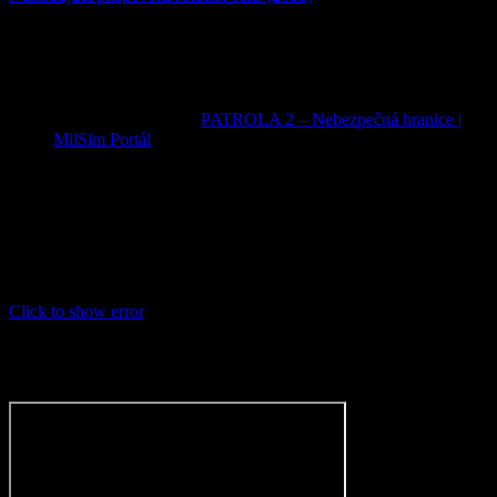
Jedna odpoveď na „Základný
výsadkársky kurz“
Spätné upozornenie:
PATROLA 2 – Nebezpečná hranice |
MilSim Portál
Nie je možné pridávať komentáre.
Facebook
This message is only visible to admins.
Problem displaying Facebook posts.
Click to show error
Error:
Error validating access token: The session has been
invalidated because the user changed their password or Facebook
has changed the session for security reasons.
Type:
OAuthException
Subcode:
460