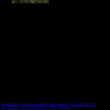
Comments
comments
Navigácia článkami
Predchádzajúci príspevok
BV: Ako potrápiť jednotky ISAF ?
Nasledujúci príspevok
Protector XII. (2015)