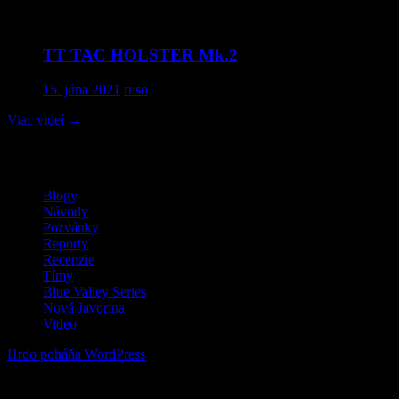
TT TAC HOLSTER Mk.2
15. júna 2021
ruso
Viac videí
→
MilSim / LARP / Airsoft
Blogy
Návody
Pozvánky
Reporty
Recenzie
Tímy
Blue Valley Series
Nová Javorina
Video
Hrdo poháňa WordPress