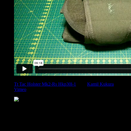
Tt Tac Holster Mk2-Rs Hkp30l-1
from
Kamil Kukura
on
Vimeo
.
Comments
comments