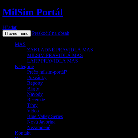
MilSim Portál
Hľadať
Preskočiť na obsah
Hlavné menu
MAS
ZÁKLADNÉ PRAVIDLÁ MAS
MILSIM PRAVIDLÁ MAS
LARP PRAVIDLÁ MAS
Kategórie
Prečo milsim-portál?
Pozvánky
Reporty
Blogy
Návody
Recenzie
Tímy
Video
Blue Valley Series
Nová Javorina
Nezaradené
Kontakt