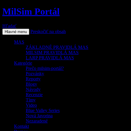
MilSim Portál
Hľadať
Preskočiť na obsah
Hlavné menu
MAS
ZÁKLADNÉ PRAVIDLÁ MAS
MILSIM PRAVIDLÁ MAS
LARP PRAVIDLÁ MAS
Kategórie
Prečo milsim-portál?
Pozvánky
Reporty
Blogy
Návody
Recenzie
Tímy
Video
Blue Valley Series
Nová Javorina
Nezaradené
Kontakt